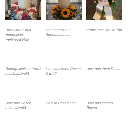
Urnenkranz aus
Urnenkranz aus
Kranz, rosa Ton in Ton
Hortensien,
Sonnenblumen
weiß/rosa/blau
Rundgesteckter Kranz
Herz aus roten Rosen
Herz aus roten Rosen
rosa/blau/weiß
& weiß
Herz aus Rosen,
Herz in Rosatönen
Herz aus gelben
rot/rosa/weiß
Rosen