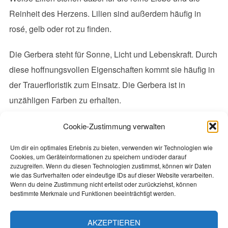
Reinheit des Herzens. Lilien sind außerdem häufig in
rosé, gelb oder rot zu finden.
Die Gerbera steht für Sonne, Licht und Lebenskraft. Durch
diese hoffnungsvollen Eigenschaften kommt sie häufig in
der Trauerfloristik zum Einsatz. Die Gerbera ist in
unzähligen Farben zu erhalten.
In ihren unterschiedlichen Farben ist die Nelke gerade
Cookie-Zustimmung verwalten
auch aufgrund ihrer langen Haltbarkeit sehr beliebt als
Um dir ein optimales Erlebnis zu bieten, verwenden wir Technologien wie
Trauerblume.
Cookies, um Geräteinformationen zu speichern und/oder darauf
zuzugreifen. Wenn du diesen Technologien zustimmst, können wir Daten
wie das Surfverhalten oder eindeutige IDs auf dieser Website verarbeiten.
Die Calla symbolisiert die Unsterblichkeit, Moderne,
Wenn du deine Zustimmung nicht erteilst oder zurückziehst, können
bestimmte Merkmale und Funktionen beeinträchtigt werden.
Eleganz und Schönheit. Sie wird häufig in weiß
ausgewählt, ist aber auch in gelb oder lila beliebt.
AKZEPTIEREN